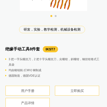
研发，实验，教学检测，机械设备检测
研发，实验，教学检测，机械设备检测
研发，实验，教学检测，机械设备检测
研发，实验，教学检测，机械设备检测
研发，实验，教学检测，机械设备检测
研发，实验，教学检测，机械设备检测
研发，实验，教学检测，机械设备检测
研发，实验，教学检测，机械设备检测
研发，实验，教学检测，机械设备检测
研发，实验，教学检测，机械设备检测
研发，实验，教学检测，机械设备检测
研发，实验，教学检测，机械设备检测
温度基标准实验室校准和研发测试
压力设备计量校准和研发测试
电气设备研发测试和校准
数据采集和温度测试校准
电气设备研发测试和校准
电气设备研发测试和校准
电气设备研发测试校准
铜缆网络维护，教学
光纤网络维护，教学
光纤网络维护，教学
温度校准和测量
电气分析仪器
电气分析仪器
电气分析仪器
示波器校准
研发检测
研发检测
绝缘手动工具8件套
高精度测温仪
八位半台式数字多用表
电能质量分析仪
多功能多产品校准器
高精度多路测温仪
手持示波器
高精度功率分析仪
铜缆认证分析仪
光纤认证测试仪
认证级光纤测试仪
微安级漏电流钳表
小电流钳形表
钳形表
绝缘电阻测试仪
绝缘电阻测试仪
精密多路测温电桥
高精度多功能校准器
传统和小型金属固定点
示波器校准器
系列精密分流器
系列活塞式压力计
测温仪
环境测试温湿度
热敏风速仪
照度计
转速计
万用表
319
54-II B
941
931
289
Fluke 190-504-III
923
Endurance 系列
342
9500B
Fluke 1777
DSX2-8000 CH
CertiFiber® Pro
1535
1508
A40B
971
1586A
NORMA 5000
OptiFiber® Pro OTDR
369 FC/CN
1594A/1595A
PG7000
IKST7
5522A/5502A/5080A
5730A
8558A/8588A
59XX系列
在线式声学成像仪
SV600
3 把一字头螺丝刀，2 把十字头螺丝刀，尖嘴钳，斜嘴钳，钢丝钳卷式工
最高能测试3500度高温温度
电压测试提供八位半以上数表，并有超限报警
内置报表功能，一键出具GB报告
高性价比的电学仪器校准方案，可校准万用表、钳形表、电能质量分析仪
配合福禄克标准温度计用于温度探头和传感器的高精度校准，也可做温度
即触即测，无需繁琐设置，自动捕获、查看和分析
用户可选的平均时间 — 15 ms～3600 s，适合于动态测量
支持最高Cat 8类网线测试
光纤损耗测试套件的认证时间极短
自动设置可检测光纤特性并设置测量参数
真有效值测量可保证复杂、非正弦波形测量的准确度
最高1mA分辨率
独特的40A小量程、高准确度电流测试，0.01A高分辨率,1.6%高精度测量
最高2500V测试电压，500GΩ测试量程
0.01 MΩ 至 10 GΩ的绝缘测试
年绝对电阻准确度：4ppm (1mK)
性能稳定，直流电压不确定度可达3.5ppm
传统型固定点主要用于复现国际温标，分度标准铂电阻温度计、标准热电
有源信号头保证信号实现示波器全功能自动校准
包含14个低电感同轴分流器
直流电压量程1500V，专为光伏、风电设计
实验室级高精准度（±[0.05% + 0.3°C]）
温度范围：-20 °C 至 60 °C（-4°F 至 140 °F）
传感器和表体无线分体式设计，最远可以距离传感器30m，不再受电缆线
测量单位可在勒克斯（LUX）和尺烛光（FC）间切换
接触式和非接触式测量模式轻松切换
趋势记录，报告输出
高灵敏度使泄漏无处遁形
具袋
精度高，长期使用稳定性好
容量测试自带时间戳功能，可记录充放电时间
可远程通讯、操作，分析功能强大：瞬态电压采样率高达20MS/s，峰值
等，应用于光伏和风电行业。
分布测试，应用于光伏和风电行业。
兼具便携、坚固耐用和台式示波器的精密性
FFT 分析、矢量图、记录仪功能，以及数字示波器（DSO）模式
以图形方式显示故障源
符合 ANSI/TIA 和 ISO/IEC 环型通量的合规性要求
手动专家模式支持对自动设置进行简单调整
61 mm 钳夹开口
小钳头设计，适合测量密集的排线
钳头纤薄，体型轻便，更加易于在狭窄空间内使用
自动极化指数（PI）/介电吸收比（DAR）
绝缘测试电压: 50 V、100 V、250 V、500 V 和 1000 V，适用于多种应用
测量速度达1秒/次
大电流输出可扩展至120A
偶等高准确度温度计
可按需将校准方案从600 MHz升级至6 GHz
适用于0.1mA至100A的大范围电流精密测量
集成功率测量功能，事半功倍
宽测温量程（-200 °C 至 1372 °C）
相对温度：5 % 至 95 %
的羁绊与束缚
机身小巧，便于携带
不同的测速头和转速适应不同的测量场合
20000字读数
开放式API易于与现有系统集成
均由铬钼钒 (CMV) 钢制成
提供趋势分析功能
±8kV；
软件加持，可远程控制，用软件查看分析数据
341 kHz 或 1 MHz 采样率，可进行详尽的信号分析
支持所有标准
确保所有的作业正确、高效地完成光纤损耗测试套件的认证时间极短
可自动识别连接器、熔接头、折弯和分光器等事件
最高分辨率为 1 μA，最小量程低至3mA（最大测量电流为 60 A）
机身小巧轻便，容易携带
可以测量诸如电机和照明等设备的启动电流
自动放电，保证安全
带电电路检测功能，如果检测到大于30 V的电压，则禁止进行测试，提高
比率准确度达0.06ppm
原器校准仅需约一个小时
小型固定点装置使用方便、性价比高，可以胜任检定各种温度传感器，包
6.0 GHz 的稳幅正弦波
适用于直流电流到100kHz的交流电流测量
CAT III 1500V安全等级，支持数据
可兼容J、K、E、T、N、R、S七种类型热电偶
测量露点和湿球温度
风速测量量程:0.2m/s-20m/s，分辨率0.01m/s
可选的自动或手动量程
机身小巧，易于手持
0.025%高精度
7x24连续监测避免人工巡检造成的遗漏
德国制造，德国VDE认证
带宽DC~30kHz超谐波测量：增加2-9kHz高频谐波，9-30kHz超谐波
四路独立的浮动隔离输入，高达 1000 V
使用 LinkWare™ 管理软件创建专业的测试报告
符合 ANSI/TIA 和 ISO/IEC 环型通量的合规性要求
全中文操作界面，专为中国用户设计
了对人员的保护能力
内置恒温参考电阻
校准边界保障技术
括二等铂电阻温度计、工业热电阻/热电偶等
25 ps 的快沿脉冲
1kHz时的相移小于0.003º
99 个记录存储容量
可测量风速、风量、温度，支持大气压的设定
小信号测试
技术参数
产品详情
产品详情
产品详情
全中文界面，自动试别电流钳，自动更正接线错误
产品详情
技术参数
产品手册
用户手册
用户手册
用户手册
技术参数
技术参数
技术参数
技术参数
用户手册
产品详情
技术参数
技术参数
技术参数
产品详情
用户手册
用户手册
用户手册
技术参数
产品手册
用户手册
技术参数
产品手册
产品手册
用户手册
用户手册
用户手册
用户手册
产品详情
用户手册
用户手册
技术参数
技术参数
用户手册
立即购买
用户手册
产品详情
产品详情
技术参数
技术参数
技术参数
产品详情
产品详情
用户手册
用户手册
立即购买
技术参数
用户手册
产品详情
立即购买
立即购买
立即购买
立即购买
立即购买
立即购买
产品详情
产品详情
产品详情
产品详情
产品详情
产品详情
产品详情
产品详情
产品详情
立即购买
立即购买
产品详情
立即购买
立即购买
产品详情
产品详情
产品详情
产品详情
产品详情