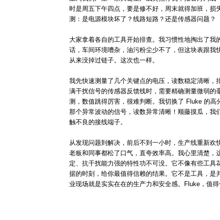
时是周五下午四点，要是修不好，周末就得加班，损
测：是电源模块坏了？线路短路？还是传感器问题？
大家拿着各自的工具开始排查。我习惯性地掏出了我的老伙计
话，车间环境嘈杂，油污粉尘少不了，但这块表跟我
从来没掉过链子。这次也一样。
我先快速测量了几个关键点的电压，读数稳定清晰，
满干扰信号的传感器反馈线时，需要精确测量微弱的
测，数值跳得厉害，很难判断。我切换了 Fluke 的
那个异常波动的信号，读数异常清晰！顺藤摸瓜，我
触不良的接线端子。
从发现问题到解决，前后不到一小时，生产线重新欢
老板和同事都松了口气，直夸效率高。我心里清楚，这次能
定、抗干扰能力强的特性功不可没。它不像有些工具
据的时刻，给你最值得信赖的结果。它不是工具，是
业现场就是实实在在的生产力和安全感。Fluke，值