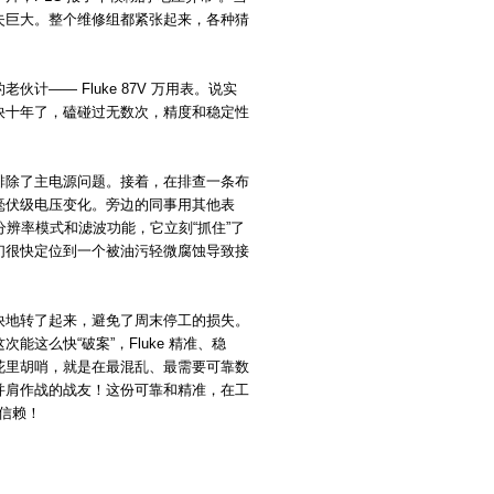
失巨大。整个维修组都紧张起来，各种猜
—— Fluke 87V 万用表。说实
快十年了，磕碰过无数次，精度和稳定性
排除了主电源问题。接着，在排查一条布
毫伏级电压变化。旁边的同事用其他表
高分辨率模式和滤波功能，它立刻“抓住”了
们很快定位到一个被油污轻微腐蚀导致接
快地转了起来，避免了周末停工的损失。
这么快“破案”，Fluke 精准、稳
花里胡哨，就是在最混乱、最需要可靠数
并肩作战的战友！这份可靠和精准，在工
得信赖！