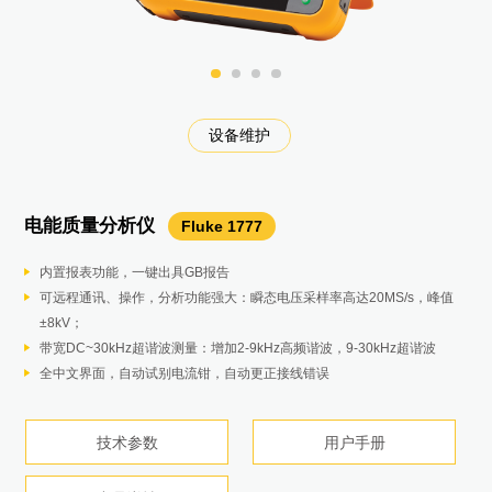
数据采集和温度测试校准
温度设备运维测量和校准
低温温度设备设备校准
电气设备巡检维护
电气设备巡检维护
电气设备巡检维护
电气设备巡检维护
温度设备运维校准
电气设备巡检维护
过程校准与测量
过程校准与测量
过程校准与测量
过程校准与测量
过程校准与测量
过程校准与测量
光纤网络维护
光纤网络维护
设备维护
设备维护
设备维护
设备维护
设备维护
设备维护
设备维护
环境测试
设备维护
设备维护
过程成像
泄漏检测
炉温测试
设备维护
电能质量分析仪
绝缘万用表
声学成像仪
高精度多路测温仪
压力校验器
蓄电池内阻分析仪
接地电阻测试仪
钳形电流表
压力校验仪
智能数字压力校验仪
毫安钳形表
过程万用表
振动点检仪
空气尘埃粒子计数器
电机驱动分析仪
电缆路径探测仪
饮料包装薄膜热成像系统
光纤认证测试模块
认证级光纤测试模块
微安级漏电流钳表
钳形表
绝缘电阻测试仪
绝缘电阻测试仪
毫安级过程钳型表
手持式参考测温仪
手持式干式炉
低温干体炉/计量炉
测温仪
319
62max
1587 FC
Fluke ii900
Fluke 754
Fluke 377FC
Fluke 718
Fluke 773
Fluke 789
Fluke 805
9100S/9102S
Fluke 1777
Fluke 1625-2 KIT
MDA-550 III
UAT-620
1535
1508
1586A
BT521
CFP-Q-ADD
369 FC/CN
771
1523/1524
9190A
Fluke 730系列
Fluke 985
OFP-Q-ADD OTDR
EC150
在线式声学成像仪
食品温度跟踪仪
SV600
Datapaq Food Tracker
红外热成像仪
Ti480 PRO
内置报表功能，一键出具GB报告
小巧轻便，方便手持）
配备了一系列麦克风以扩大检查范围，快速准确地定位压缩空气系统中的
配合福禄克标准温度计用于温度探头和传感器的高精度校准，也可做温度
提供4-20毫安，0-10V信号，24V电源，HART压力变送器故障排查，校
主要测量值 – 电池内阻、直流和交流电压、直流和交流电流、纹波电压、
三极和四极电位降（使用地桩）
使用钳口测量电压和电流
压力校验仪具压力源和毫安测量，几乎可以校准和维护所有压力设备
压力测量范围 ± 10 inH2O/2.5kPa - 10000 psi/69Mpa
无需“断开回路即可测量 4 至 20 mA 信号
24 V 回路电源
创新性的传感器设计，可将因倾斜或按力引起的测量偏差程度小。
具备 6 个通道，粒径范围为 0.3 - 10.0 µm：即使是要求 ISO Class 5 – 9
引导式测量利用图形化分步式电压和电流连接图，使变频驱动器的设置和
多种探测模式，可用于在各种应用中定位和跟踪带电和不带电的缆线或管
时热成像技术适用于连续或离散的工艺过程。
光纤损耗测试套件的认证时间极短
自动设置可检测光纤特性并设置测量参数
真有效值测量可保证复杂、非正弦波形测量的准确度
独特的40A小量程、高准确度电流测试，0.01A高分辨率,1.6%高精度测量
最高2500V测试电压，500GΩ测试量程
0.01 MΩ 至 10 GΩ的绝缘测试
0.01 mA 分辨率和灵敏度
铂电阻 ±0.011 °C
温度范围从 – 10 °C 到 375 °C
量程：-95至140℃
防尘和防水：IP54 级防尘和防水
高灵敏度使泄漏无处遁形
可靠且准确的HACCP温度测绘系统用以苛刻的食品加工应用。
可接镜头、多点及激光自动对焦速快速查找和发现热斑或电气设备的温度
可远程通讯、操作，分析功能强大：瞬态电压采样率高达20MS/s，峰值
一键提供1000V电压供绝缘测试
空气、气体和真空泄漏，即使在嘈杂的环境中也是如此。
分布测试，应用于光伏和风电行业。
准。
频率和温度。
四极土壤电阻率测试（使用地桩）
测试更快、更安全，采用 FieldSense™ 技术无需触碰带电电线
意外暴露于液体时，内置泵极易清洗，因而降低了总拥有成本和维修费
四个绝压量程15PSIA（103kPa），30PSIA （207kPa），
0.01 mA 分辨率和灵敏度
双显示大屏幕
无论频率高低，均可提供高质量的测量数据
认证的重要区域，也可进行精确测量
连接变得比以往更容易
道
内置线激光器，可快速对准目标，进而降低安装成本。
符合 ANSI/TIA 和 ISO/IEC 环型通量的合规性要求
手动专家模式支持对自动设置进行简单调整
61 mm 钳夹开口
钳头纤薄，体型轻便，更加易于在狭窄空间内使用
自动极化指数（PI）/介电吸收比（DAR）
绝缘测试电压: 50 V、100 V、250 V、500 V 和 1000 V，适用于多种应用
无需"断开回路即可测量 4 至 20 mA 信号
热电偶±0.24 °C（J、K、L、M 型）
0 °C 时的准确度达 ± 0.25 °C，稳定性达 ± 0.05 °C
稳定性：±0.015°C
坚固耐用：经过 3 米跌落测试
开放式API易于与现有系统集成
数据记录器(6或8通道)，IP67防水等级。
异常点，及时排除温度异常问题。
±8kV；
TrendIt™ 图表的 PI/DAR 定时比测试，迅速发现潮湿和污染绝缘问题
7英寸LCD触摸屏上，SoundMap™ 与可见光图像重叠，以帮助快速找到
测量电压、电流 (mA)、RTD、热电偶、频率和电阻，以测试传感器、变
序列测量模式 – 电池组的自动或手动序列测试，无需在每次需要保存测量
选择性测试（使用地桩和 1 个钳口）
只需更少的步骤即可完成 三相电压和电流测试
用，同时还允许在工作现场维修泵
100PSIA（690kPa），300PSIA （2Mpa）
测量 PLC 和控制系统模拟 I/O 的 mA 信号
mA 输出功能下提供 1200 ohm 的驱动能力
用四级刻度表示通频振动和轴承状况问题的严重度
3.5 QVGC 大型彩色显示屏：简易导航，且可通过直观图标和大字体选项
预设的测量配置根据所选的测试程序收集数据，无需进行复杂的配置
简单直观的发射器可根据所连接的附件自动选择正确的定位功能，并且可
确保产品合规生产进而提升品质。
确保所有的作业正确、高效地完成
可自动识别连接器、熔接头、折弯和分光器等事件
最高分辨率为 1 μA，最小量程低至3mA（最大测量电流为 60 A）
可以测量诸如电机和照明等设备的启动电流
自动放电，保证安全
带电电路检测功能，如果检测到大于30 V的电压，则禁止进行测试，提高
测量 PLC 和控制系统模拟 I/O 的 mA 信号
热敏电阻：±0.002 °C
RS-232接口及串口线
冷却时间快
符合人机工程学设计：完全经过重新设计，手持更自然舒适
7x24连续监测避免人工巡检造成的遗漏
需要下载前可储存高达8次运行的数据。
带宽DC~30kHz超谐波测量：增加2-9kHz高频谐波，9-30kHz超谐波
泄漏位置。
送器和其他仪器。
值时按下按钮。
无桩测试（仅使用 2 个钳口）
压力校验仪错误率计算功能使得工作人员在工作现场就能快速做出合格/失
压力测量精度0.05% 满量程，可选精度0.02% 满量程
可显示 mA 测量值和 4 至 20 mA 量程百分比的双背光显示屏
带回路电源的HART模式，内置 250 ohm 电阻器
进行查看
内置报告编写功能可轻松生成专业的调整前/调整后电机驱动器故障排除报
自定义8 KHz或33 KHz测试频率
全中文操作界面，专为中国用户设计
了对人员的保护能力
完整的隔热箱选件，适合不同的工艺过程需求。
产品详情
全中文界面，自动试别电流钳，自动更正接线错误
简单直观的界面使技术人员能够辨识泄漏的声频，从而过滤掉较大的背景
输出/模拟电压、电流 (mA)、热电偶、RTD、频率、电阻和压力以校准变
全面记录 - 所有测量值在测试过程中自动捕捉，并可以在仪器上查看后再
败的决定
IP 防护等级：IP54
存储记录达 10000 条： 可快速获取历史数据
告
接收器配有高对比度显示屏，可在强烈的阳光下清晰查看，并且具有自动
功能强大且易于使用的Insight™分析软件含过程致死率计算。
技术参数
用户手册
产品技术参数
技术参数
技术参数
技术参数
产品手册
产品手册
用户手册
用户手册
用户手册
技术参数
用户手册
用户手册
技术参数
用户手册
产品手册
用户手册
产品详情
产品详情
产品详情
技术参数
技术参数
技术参数
用户手册
产品详情
技术参数
用户手册
噪音。
送器。
下载随时进行分析。
背光功能，适用于昏暗环境
技术参数
产品手册
可互换的热电偶适用于各种产品。
技术参数
技术参数
技术参数
用户手册
用户手册
用户手册
用户手册
用户手册
技术参数
技术参数
技术参数
技术参数
技术参数
技术参数
技术参数
用户手册
用户手册
用户手册
用户手册
产品详情
产品详情
产品详情
产品详情
产品详情
立即购买
立即购买
立即购买
产品详情
产品详情
立即购买
产品详情
产品详情
产品详情
产品详情
产品详情
技术参数
技术参数
技术参数
技术参数
用户手册
用户手册
用户手册
用户手册
产品详情
产品详情
产品详情
立即购买
立即购买
产品详情
产品详情
技术参数
产品详情